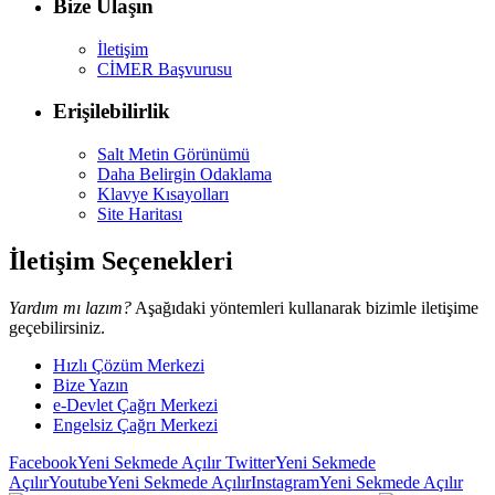
Bize Ulaşın
İletişim
CİMER Başvurusu
Erişilebilirlik
Salt Metin Görünümü
Daha Belirgin Odaklama
Klavye Kısayolları
Site Haritası
İletişim Seçenekleri
Yardım mı lazım?
Aşağıdaki yöntemleri kullanarak bizimle iletişime
geçebilirsiniz.
Hızlı Çözüm Merkezi
Bize Yazın
e-Devlet Çağrı Merkezi
Engelsiz Çağrı Merkezi
Facebook
Yeni Sekmede Açılır
Twitter
Yeni Sekmede
Açılır
Youtube
Yeni Sekmede Açılır
Instagram
Yeni Sekmede Açılır