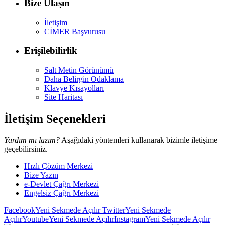
Bize Ulaşın
İletişim
CİMER Başvurusu
Erişilebilirlik
Salt Metin Görünümü
Daha Belirgin Odaklama
Klavye Kısayolları
Site Haritası
İletişim Seçenekleri
Yardım mı lazım?
Aşağıdaki yöntemleri kullanarak bizimle iletişime
geçebilirsiniz.
Hızlı Çözüm Merkezi
Bize Yazın
e-Devlet Çağrı Merkezi
Engelsiz Çağrı Merkezi
Facebook
Yeni Sekmede Açılır
Twitter
Yeni Sekmede
Açılır
Youtube
Yeni Sekmede Açılır
Instagram
Yeni Sekmede Açılır