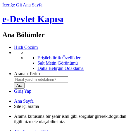
İçeriğe Git
Ana Sayfa
e-Devlet Kapısı
Ana Bölümler
Hızlı Çözüm
Erişilebilirlik Özellikleri
Salt Metin Görünümü
Daha Belirgin Odaklama
Aranan Terim
Giriş Yap
Ana Sayfa
Site içi arama
Arama kutusuna bir şehir ismi gibi sorgular girerek,doğrudan
ilgili hizmete ulaşabilirsiniz.