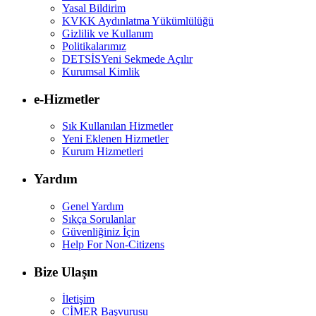
Yasal Bildirim
KVKK Aydınlatma Yükümlülüğü
Gizlilik ve Kullanım
Politikalarımız
DETSİS
Yeni Sekmede Açılır
Kurumsal Kimlik
e-Hizmetler
Sık Kullanılan Hizmetler
Yeni Eklenen Hizmetler
Kurum Hizmetleri
Yardım
Genel Yardım
Sıkça Sorulanlar
Güvenliğiniz İçin
Help For Non-Citizens
Bize Ulaşın
İletişim
CİMER Başvurusu