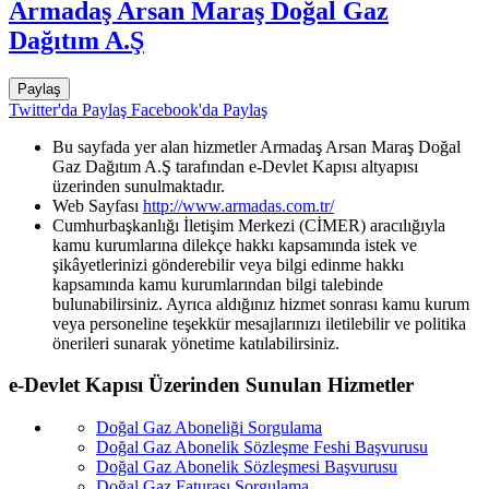
Armadaş Arsan Maraş Doğal Gaz
Dağıtım A.Ş
Paylaş
Twitter'da Paylaş
Facebook'da Paylaş
Bu sayfada yer alan hizmetler Armadaş Arsan Maraş Doğal
Gaz Dağıtım A.Ş tarafından e-Devlet Kapısı altyapısı
üzerinden sunulmaktadır.
Web Sayfası
http://www.armadas.com.tr/
Cumhurbaşkanlığı İletişim Merkezi (CİMER) aracılığıyla
kamu kurumlarına dilekçe hakkı kapsamında istek ve
şikâyetlerinizi gönderebilir veya bilgi edinme hakkı
kapsamında kamu kurumlarından bilgi talebinde
bulunabilirsiniz. Ayrıca aldığınız hizmet sonrası kamu kurum
veya personeline teşekkür mesajlarınızı iletilebilir ve politika
önerileri sunarak yönetime katılabilirsiniz.
e-Devlet Kapısı Üzerinden Sunulan Hizmetler
Doğal Gaz Aboneliği Sorgulama
Doğal Gaz Abonelik Sözleşme Feshi Başvurusu
Doğal Gaz Abonelik Sözleşmesi Başvurusu
Doğal Gaz Faturası Sorgulama