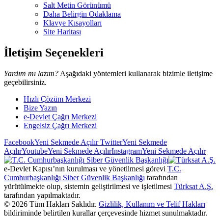
Salt Metin Görünümü
Daha Belirgin Odaklama
Klavye Kısayolları
Site Haritası
İletişim Seçenekleri
Yardım mı lazım?
Aşağıdaki yöntemleri kullanarak bizimle iletişime
geçebilirsiniz.
Hızlı Çözüm Merkezi
Bize Yazın
e-Devlet Çağrı Merkezi
Engelsiz Çağrı Merkezi
Facebook
Yeni Sekmede Açılır
Twitter
Yeni Sekmede
Açılır
Youtube
Yeni Sekmede Açılır
Instagram
Yeni Sekmede Açılır
e-Devlet Kapısı’nın kurulması ve yönetilmesi görevi
T.C.
Cumhurbaşkanlığı Siber Güvenlik Başkanlığı
tarafından
yürütülmekte olup, sistemin geliştirilmesi ve işletilmesi
Türksat A.Ş.
tarafından yapılmaktadır.
©
2026
Tüm Hakları Saklıdır.
Gizlilik, Kullanım ve Telif Hakları
bildiriminde belirtilen kurallar çerçevesinde hizmet sunulmaktadır.