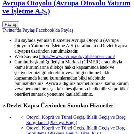
Avrupa Otoyolu (Avrupa Otoyolu Yatırım
ve İşletme A.Ş.)
Paylaş
Twitter'da Paylaş
Facebook'da Paylaş
Bu sayfada yer alan hizmetler Avrupa Otoyolu (Avrupa
Otoyolu Yatırım ve İşletme A.Ş.) tarafından e-Devlet Kapısı
altyapısı üzerinden sunulmaktadır.
Web Sayfası
https://www.avrupaotoyolisletmesi.com/
Cumhurbaşkanlığı İletişim Merkezi (CİMER) aracılığıyla
kamu kurumlarına dilekçe hakkı kapsamında istek ve
şikâyetlerinizi gönderebilir veya bilgi edinme hakkı
kapsamında kamu kurumlarından bilgi talebinde
bulunabilirsiniz. Ayrıca aldığınız hizmet sonrası kamu kurum
veya personeline teşekkür mesajlarınızı iletilebilir ve politika
önerileri sunarak yönetime katılabilirsiniz.
e-Devlet Kapısı Üzerinden Sunulan Hizmetler
Otoyol, Köprü ve Tünel Geçiş, İhlalli Geçiş ve Borç
Sorgulama (Plakaya Bağlı)
Otoyol, Köprü ve Tünel Geçiş, İhlalli Geçiş ve Borç
Sorgulama (Plakaya Bağlı) (Tüzel Kişi)