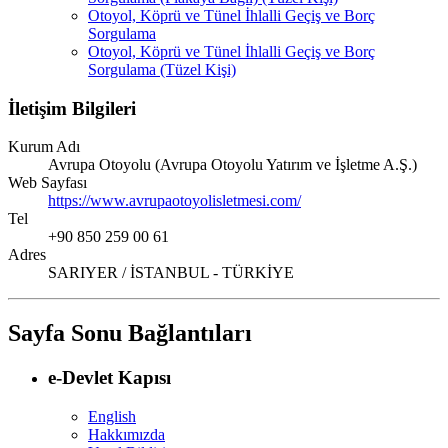
Otoyol, Köprü ve Tünel İhlalli Geçiş ve Borç
Sorgulama
Otoyol, Köprü ve Tünel İhlalli Geçiş ve Borç
Sorgulama (Tüzel Kişi)
İletişim Bilgileri
Kurum Adı
Avrupa Otoyolu (Avrupa Otoyolu Yatırım ve İşletme A.Ş.)
Web Sayfası
https://www.avrupaotoyolisletmesi.com/
Tel
+90 850 259 00 61
Adres
SARIYER / İSTANBUL - TÜRKİYE
Sayfa Sonu Bağlantıları
e-Devlet Kapısı
English
Hakkımızda