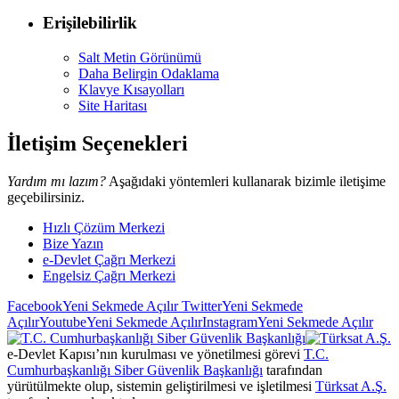
Erişilebilirlik
Salt Metin Görünümü
Daha Belirgin Odaklama
Klavye Kısayolları
Site Haritası
İletişim Seçenekleri
Yardım mı lazım?
Aşağıdaki yöntemleri kullanarak bizimle iletişime
geçebilirsiniz.
Hızlı Çözüm Merkezi
Bize Yazın
e-Devlet Çağrı Merkezi
Engelsiz Çağrı Merkezi
Facebook
Yeni Sekmede Açılır
Twitter
Yeni Sekmede
Açılır
Youtube
Yeni Sekmede Açılır
Instagram
Yeni Sekmede Açılır
e-Devlet Kapısı’nın kurulması ve yönetilmesi görevi
T.C.
Cumhurbaşkanlığı Siber Güvenlik Başkanlığı
tarafından
yürütülmekte olup, sistemin geliştirilmesi ve işletilmesi
Türksat A.Ş.