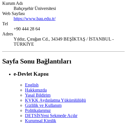
Kurum Adı
Bahçeşehir Üniversitesi
Web Sayfası
https://www.bau.edu.tr/
Tel
+90 444 28 64
Adres
Yıldız, Çırağan Cd., 34349 BEŞİKTAŞ / İSTANBUL -
TÜRKİYE
Sayfa Sonu Bağlantıları
e-Devlet Kapısı
English
Hakkımızda
Yasal Bildirim
KVKK Aydınlatma Yükümlülüğü
Gizlilik ve Kullanım
Politikalarımız
DETSİS
Yeni Sekmede Açılır
Kurumsal Kimlik