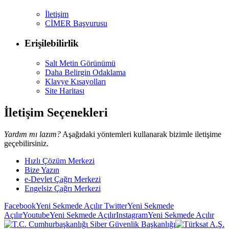
İletişim
CİMER Başvurusu
Erişilebilirlik
Salt Metin Görünümü
Daha Belirgin Odaklama
Klavye Kısayolları
Site Haritası
İletişim Seçenekleri
Yardım mı lazım?
Aşağıdaki yöntemleri kullanarak bizimle iletişime
geçebilirsiniz.
Hızlı Çözüm Merkezi
Bize Yazın
e-Devlet Çağrı Merkezi
Engelsiz Çağrı Merkezi
Facebook
Yeni Sekmede Açılır
Twitter
Yeni Sekmede
Açılır
Youtube
Yeni Sekmede Açılır
Instagram
Yeni Sekmede Açılır