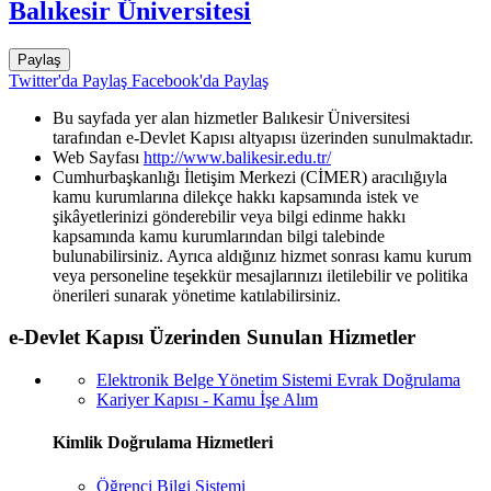
Balıkesir Üniversitesi
Paylaş
Twitter'da Paylaş
Facebook'da Paylaş
Bu sayfada yer alan hizmetler Balıkesir Üniversitesi
tarafından e-Devlet Kapısı altyapısı üzerinden sunulmaktadır.
Web Sayfası
http://www.balikesir.edu.tr/
Cumhurbaşkanlığı İletişim Merkezi (CİMER) aracılığıyla
kamu kurumlarına dilekçe hakkı kapsamında istek ve
şikâyetlerinizi gönderebilir veya bilgi edinme hakkı
kapsamında kamu kurumlarından bilgi talebinde
bulunabilirsiniz. Ayrıca aldığınız hizmet sonrası kamu kurum
veya personeline teşekkür mesajlarınızı iletilebilir ve politika
önerileri sunarak yönetime katılabilirsiniz.
e-Devlet Kapısı Üzerinden Sunulan Hizmetler
Elektronik Belge Yönetim Sistemi Evrak Doğrulama
Kariyer Kapısı - Kamu İşe Alım
Kimlik Doğrulama Hizmetleri
Öğrenci Bilgi Sistemi