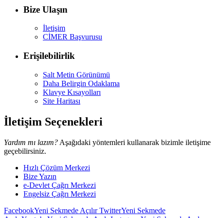
Bize Ulaşın
İletişim
CİMER Başvurusu
Erişilebilirlik
Salt Metin Görünümü
Daha Belirgin Odaklama
Klavye Kısayolları
Site Haritası
İletişim Seçenekleri
Yardım mı lazım?
Aşağıdaki yöntemleri kullanarak bizimle iletişime
geçebilirsiniz.
Hızlı Çözüm Merkezi
Bize Yazın
e-Devlet Çağrı Merkezi
Engelsiz Çağrı Merkezi
Facebook
Yeni Sekmede Açılır
Twitter
Yeni Sekmede