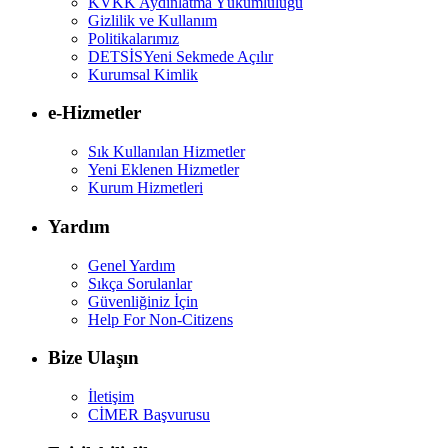
KVKK Aydınlatma Yükümlülüğü
Gizlilik ve Kullanım
Politikalarımız
DETSİS
Yeni Sekmede Açılır
Kurumsal Kimlik
e-Hizmetler
Sık Kullanılan Hizmetler
Yeni Eklenen Hizmetler
Kurum Hizmetleri
Yardım
Genel Yardım
Sıkça Sorulanlar
Güvenliğiniz İçin
Help For Non-Citizens
Bize Ulaşın
İletişim
CİMER Başvurusu