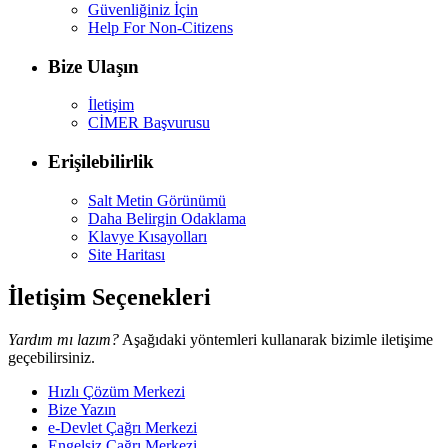
Güvenliğiniz İçin
Help For Non-Citizens
Bize Ulaşın
İletişim
CİMER Başvurusu
Erişilebilirlik
Salt Metin Görünümü
Daha Belirgin Odaklama
Klavye Kısayolları
Site Haritası
İletişim Seçenekleri
Yardım mı lazım?
Aşağıdaki yöntemleri kullanarak bizimle iletişime
geçebilirsiniz.
Hızlı Çözüm Merkezi
Bize Yazın
e-Devlet Çağrı Merkezi
Engelsiz Çağrı Merkezi