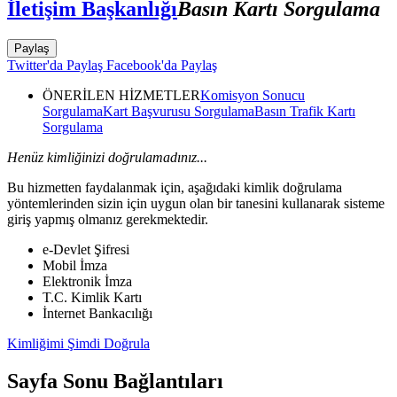
İletişim Başkanlığı
Basın Kartı Sorgulama
Paylaş
Twitter'da Paylaş
Facebook'da Paylaş
ÖNERİLEN HİZMETLER
Komisyon Sonucu
Sorgulama
Kart Başvurusu Sorgulama
Basın Trafik Kartı
Sorgulama
Henüz kimliğinizi doğrulamadınız...
Bu hizmetten faydalanmak için, aşağıdaki kimlik doğrulama
yöntemlerinden sizin için uygun olan bir tanesini kullanarak sisteme
giriş yapmış olmanız gerekmektedir.
e-Devlet Şifresi
Mobil İmza
Elektronik İmza
T.C. Kimlik Kartı
İnternet Bankacılığı
Kimliğimi Şimdi Doğrula
Sayfa Sonu Bağlantıları