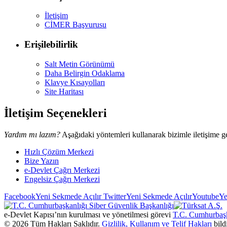
İletişim
CİMER Başvurusu
Erişilebilirlik
Salt Metin Görünümü
Daha Belirgin Odaklama
Klavye Kısayolları
Site Haritası
İletişim Seçenekleri
Yardım mı lazım?
Aşağıdaki yöntemleri kullanarak bizimle iletişime ge
Hızlı Çözüm Merkezi
Bize Yazın
e-Devlet Çağrı Merkezi
Engelsiz Çağrı Merkezi
Facebook
Yeni Sekmede Açılır
Twitter
Yeni Sekmede Açılır
Youtube
Ye
e-Devlet Kapısı’nın kurulması ve yönetilmesi görevi
T.C. Cumhurbaşk
©
2026
Tüm Hakları Saklıdır.
Gizlilik, Kullanım ve Telif Hakları
bild