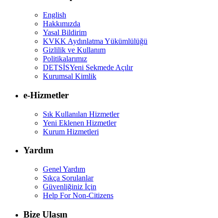
English
Hakkımızda
Yasal Bildirim
KVKK Aydınlatma Yükümlülüğü
Gizlilik ve Kullanım
Politikalarımız
DETSİS
Yeni Sekmede Açılır
Kurumsal Kimlik
e-Hizmetler
Sık Kullanılan Hizmetler
Yeni Eklenen Hizmetler
Kurum Hizmetleri
Yardım
Genel Yardım
Sıkça Sorulanlar
Güvenliğiniz İçin
Help For Non-Citizens
Bize Ulaşın