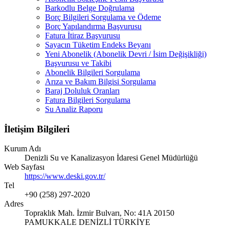
Barkodlu Belge Doğrulama
Borç Bilgileri Sorgulama ve Ödeme
Borç Yapılandırma Başvurusu
Fatura İtiraz Başvurusu
Sayacın Tüketim Endeks Beyanı
Yeni Abonelik (Abonelik Devri / İsim Değişikliği)
Başvurusu ve Takibi
Abonelik Bilgileri Sorgulama
Arıza ve Bakım Bilgisi Sorgulama
Baraj Doluluk Oranları
Fatura Bilgileri Sorgulama
Su Analiz Raporu
İletişim Bilgileri
Kurum Adı
Denizli Su ve Kanalizasyon İdaresi Genel Müdürlüğü
Web Sayfası
https://www.deski.gov.tr/
Tel
+90 (258) 297-2020
Adres
Topraklık Mah. İzmir Bulvarı, No: 41A 20150
PAMUKKALE DENİZLİ TÜRKİYE