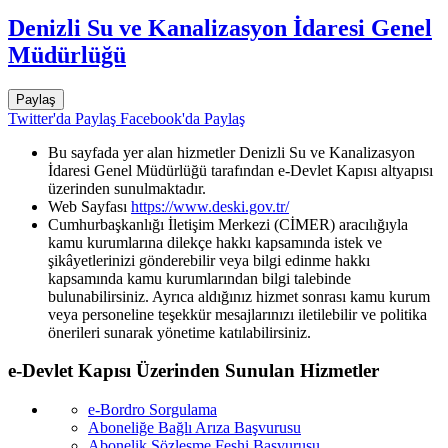
Denizli Su ve Kanalizasyon İdaresi Genel
Müdürlüğü
Paylaş
Twitter'da Paylaş
Facebook'da Paylaş
Bu sayfada yer alan hizmetler Denizli Su ve Kanalizasyon
İdaresi Genel Müdürlüğü tarafından e-Devlet Kapısı altyapısı
üzerinden sunulmaktadır.
Web Sayfası
https://www.deski.gov.tr/
Cumhurbaşkanlığı İletişim Merkezi (CİMER) aracılığıyla
kamu kurumlarına dilekçe hakkı kapsamında istek ve
şikâyetlerinizi gönderebilir veya bilgi edinme hakkı
kapsamında kamu kurumlarından bilgi talebinde
bulunabilirsiniz. Ayrıca aldığınız hizmet sonrası kamu kurum
veya personeline teşekkür mesajlarınızı iletilebilir ve politika
önerileri sunarak yönetime katılabilirsiniz.
e-Devlet Kapısı Üzerinden Sunulan Hizmetler
e-Bordro Sorgulama
Aboneliğe Bağlı Arıza Başvurusu
Abonelik Sözleşme Feshi Başvurusu