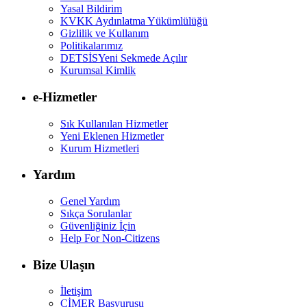
Yasal Bildirim
KVKK Aydınlatma Yükümlülüğü
Gizlilik ve Kullanım
Politikalarımız
DETSİS
Yeni Sekmede Açılır
Kurumsal Kimlik
e-Hizmetler
Sık Kullanılan Hizmetler
Yeni Eklenen Hizmetler
Kurum Hizmetleri
Yardım
Genel Yardım
Sıkça Sorulanlar
Güvenliğiniz İçin
Help For Non-Citizens
Bize Ulaşın
İletişim
CİMER Başvurusu