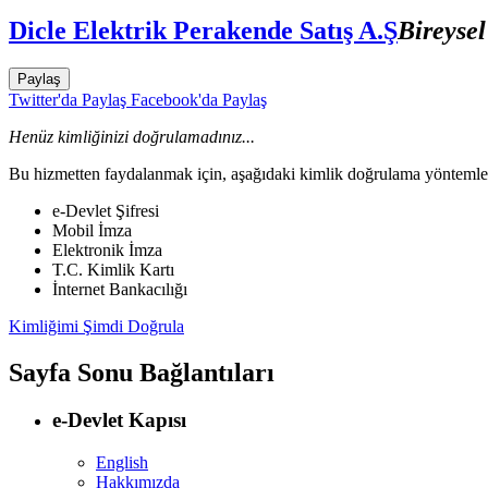
Dicle Elektrik Perakende Satış A.Ş
Bireyse
Paylaş
Twitter'da Paylaş
Facebook'da Paylaş
Henüz kimliğinizi doğrulamadınız...
Bu hizmetten faydalanmak için, aşağıdaki kimlik doğrulama yöntemleri
e-Devlet Şifresi
Mobil İmza
Elektronik İmza
T.C. Kimlik Kartı
İnternet Bankacılığı
Kimliğimi Şimdi Doğrula
Sayfa Sonu Bağlantıları
e-Devlet Kapısı
English
Hakkımızda