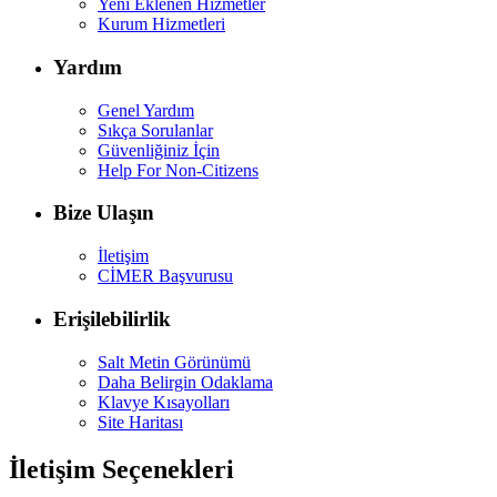
Yeni Eklenen Hizmetler
Kurum Hizmetleri
Yardım
Genel Yardım
Sıkça Sorulanlar
Güvenliğiniz İçin
Help For Non-Citizens
Bize Ulaşın
İletişim
CİMER Başvurusu
Erişilebilirlik
Salt Metin Görünümü
Daha Belirgin Odaklama
Klavye Kısayolları
Site Haritası
İletişim Seçenekleri