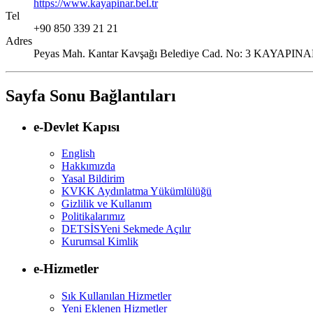
https://www.kayapinar.bel.tr
Tel
+90 850 339 21 21
Adres
Peyas Mah. Kantar Kavşağı Belediye Cad. No: 3 KAYA
Sayfa Sonu Bağlantıları
e-Devlet Kapısı
English
Hakkımızda
Yasal Bildirim
KVKK Aydınlatma Yükümlülüğü
Gizlilik ve Kullanım
Politikalarımız
DETSİS
Yeni Sekmede Açılır
Kurumsal Kimlik
e-Hizmetler
Sık Kullanılan Hizmetler
Yeni Eklenen Hizmetler