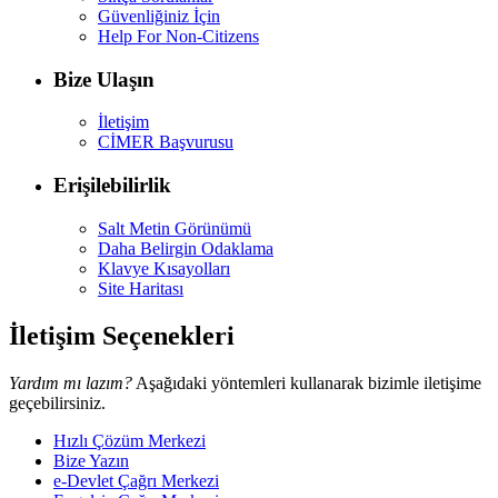
Güvenliğiniz İçin
Help For Non-Citizens
Bize Ulaşın
İletişim
CİMER Başvurusu
Erişilebilirlik
Salt Metin Görünümü
Daha Belirgin Odaklama
Klavye Kısayolları
Site Haritası
İletişim Seçenekleri
Yardım mı lazım?
Aşağıdaki yöntemleri kullanarak bizimle iletişime
geçebilirsiniz.
Hızlı Çözüm Merkezi
Bize Yazın
e-Devlet Çağrı Merkezi