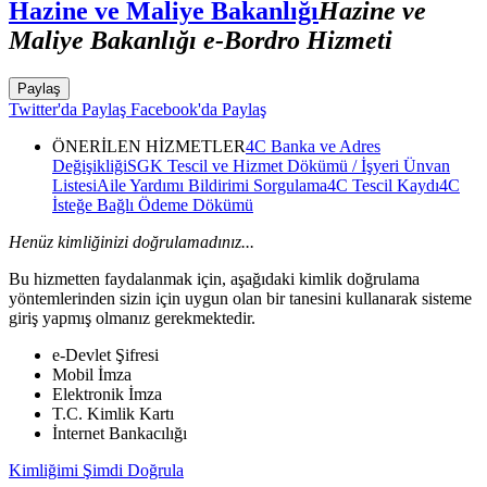
Hazine ve Maliye Bakanlığı
Hazine ve
Maliye Bakanlığı e-Bordro Hizmeti
Paylaş
Twitter'da Paylaş
Facebook'da Paylaş
ÖNERİLEN HİZMETLER
4C Banka ve Adres
Değişikliği
SGK Tescil ve Hizmet Dökümü / İşyeri Ünvan
Listesi
Aile Yardımı Bildirimi Sorgulama
4C Tescil Kaydı
4C
İsteğe Bağlı Ödeme Dökümü
Henüz kimliğinizi doğrulamadınız...
Bu hizmetten faydalanmak için, aşağıdaki kimlik doğrulama
yöntemlerinden sizin için uygun olan bir tanesini kullanarak sisteme
giriş yapmış olmanız gerekmektedir.
e-Devlet Şifresi
Mobil İmza
Elektronik İmza
T.C. Kimlik Kartı
İnternet Bankacılığı
Kimliğimi Şimdi Doğrula