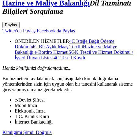
Hazine ve Maliye Bakanlığı
Dil Tazminatı
Bilgileri Sorgulama
Paylaş
Twitter'da Paylaş
Facebook'da Paylaş
ÖNERİLEN HİZMETLER
4C İsteğe Bağlı Ödeme
Dökümü
4C Bir Aylık Maaş Tercihi
Hazine ve Maliye
Bakanlığı e-Bordro Hizmeti
SGK Tescil ve Hizmet Dökümü /
İşyeri Ünvan Listesi
4C Tescil Kaydı
Henüz kimliğinizi doğrulamadınız...
Bu hizmetten faydalanmak için, aşağıdaki kimlik doğrulama
yöntemlerinden sizin için uygun olan bir tanesini kullanarak sisteme
giriş yapmış olmanız gerekmektedir.
e-Devlet Şifresi
Mobil İmza
Elektronik İmza
T.C. Kimlik Kartı
İnternet Bankacılığı
Kimliğimi Şimdi Doğrula