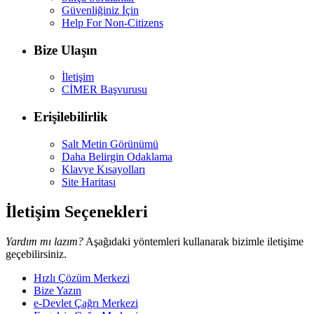
Güvenliğiniz İçin
Help For Non-Citizens
Bize Ulaşın
İletişim
CİMER Başvurusu
Erişilebilirlik
Salt Metin Görünümü
Daha Belirgin Odaklama
Klavye Kısayolları
Site Haritası
İletişim Seçenekleri
Yardım mı lazım?
Aşağıdaki yöntemleri kullanarak bizimle iletişime
geçebilirsiniz.
Hızlı Çözüm Merkezi
Bize Yazın
e-Devlet Çağrı Merkezi