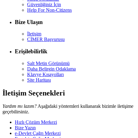
Güvenliğiniz İçin
Help For Non-Citizens
Bize Ulaşın
İletişim
CİMER Başvurusu
Erişilebilirlik
Salt Metin Görünümü
Daha Belirgin Odaklama
Klavye Kısayolları
Site Haritası
İletişim Seçenekleri
Yardım mı lazım?
Aşağıdaki yöntemleri kullanarak bizimle iletişime
geçebilirsiniz.
Hızlı Çözüm Merkezi
Bize Yazın
e-Devlet Çağrı Merkezi