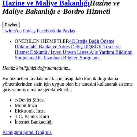
Hazine ve Maliye Bakanlığı
Hazine ve
Maliye Bakanlığı e-Bordro Hizmeti
Paylaş
Twitter'da Paylaş
Facebook'da Paylaş
ÖNERİLEN HİZMETLER
4C İsteğe Bağlı Ödeme
Dökümü
4C Banka ve Adres Değişikliği
SGK Tescil ve
Hizmet Dökümü / İşyeri Ünvan Listesi
Aile Yardımı Bildirimi
Sorgulama
Dil Tazminatı Bilgileri Sorgulama
Henüz kimliğinizi doğrulamadınız...
Bu hizmetten faydalanmak için, aşağıdaki kimlik doğrulama
yöntemlerinden sizin için uygun olan bir tanesini kullanarak sisteme
giriş yapmış olmanız gerekmektedir.
e-Devlet Şifresi
Mobil İmza
Elektronik İmza
T.C. Kimlik Kartı
İnternet Bankacılığı
Kimliğimi Şimdi Doğrula