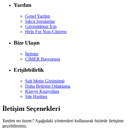
Yardım
Genel Yardım
Sıkça Sorulanlar
Güvenliğiniz İçin
Help For Non-Citizens
Bize Ulaşın
İletişim
CİMER Başvurusu
Erişilebilirlik
Salt Metin Görünümü
Daha Belirgin Odaklama
Klavye Kısayolları
Site Haritası
İletişim Seçenekleri
Yardım mı lazım?
Aşağıdaki yöntemleri kullanarak bizimle iletişime
geçebilirsiniz.