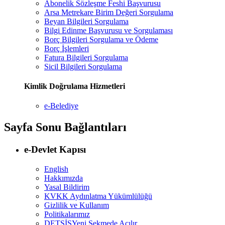
Abonelik Sözleşme Feshi Başvurusu
Arsa Metrekare Birim Değeri Sorgulama
Beyan Bilgileri Sorgulama
Bilgi Edinme Başvurusu ve Sorgulaması
Borç Bilgileri Sorgulama ve Ödeme
Borç İşlemleri
Fatura Bilgileri Sorgulama
Sicil Bilgileri Sorgulama
Kimlik Doğrulama Hizmetleri
e-Belediye
Sayfa Sonu Bağlantıları
e-Devlet Kapısı
English
Hakkımızda
Yasal Bildirim
KVKK Aydınlatma Yükümlülüğü
Gizlilik ve Kullanım
Politikalarımız
DETSİS
Yeni Sekmede Açılır