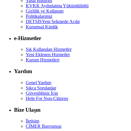
Yasal Bildirim
KVKK Aydınlatma Yükümlülüğü
Gizlilik ve Kullanım
Politikalarımız
DETSİS
Yeni Sekmede Açılır
Kurumsal Kimlik
e-Hizmetler
Sık Kullanılan Hizmetler
Yeni Eklenen Hizmetler
Kurum Hizmetleri
Yardım
Genel Yardım
Sıkça Sorulanlar
Güvenliğiniz İçin
Help For Non-Citizens
Bize Ulaşın
İletişim
CİMER Başvurusu