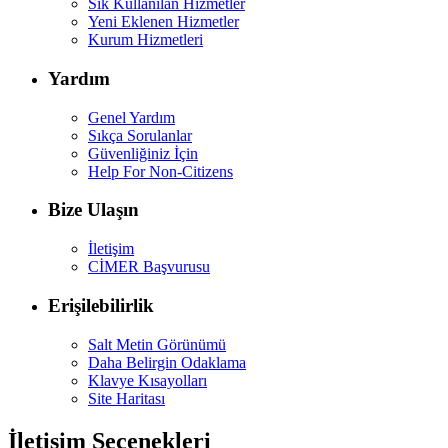
Sık Kullanılan Hizmetler
Yeni Eklenen Hizmetler
Kurum Hizmetleri
Yardım
Genel Yardım
Sıkça Sorulanlar
Güvenliğiniz İçin
Help For Non-Citizens
Bize Ulaşın
İletişim
CİMER Başvurusu
Erişilebilirlik
Salt Metin Görünümü
Daha Belirgin Odaklama
Klavye Kısayolları
Site Haritası
İletişim Seçenekleri