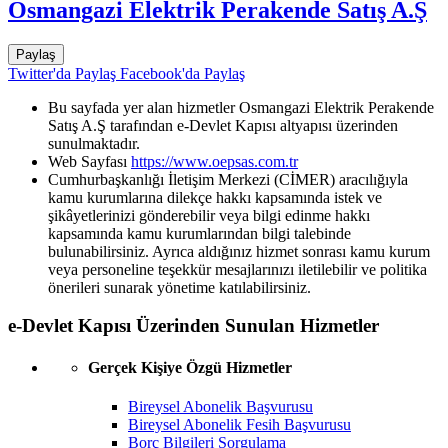
Osmangazi Elektrik Perakende Satış A.Ş
Paylaş
Twitter'da Paylaş
Facebook'da Paylaş
Bu sayfada yer alan hizmetler Osmangazi Elektrik Perakende
Satış A.Ş tarafından e-Devlet Kapısı altyapısı üzerinden
sunulmaktadır.
Web Sayfası
https://www.oepsas.com.tr
Cumhurbaşkanlığı İletişim Merkezi (CİMER) aracılığıyla
kamu kurumlarına dilekçe hakkı kapsamında istek ve
şikâyetlerinizi gönderebilir veya bilgi edinme hakkı
kapsamında kamu kurumlarından bilgi talebinde
bulunabilirsiniz. Ayrıca aldığınız hizmet sonrası kamu kurum
veya personeline teşekkür mesajlarınızı iletilebilir ve politika
önerileri sunarak yönetime katılabilirsiniz.
e-Devlet Kapısı Üzerinden Sunulan Hizmetler
Gerçek Kişiye Özgü Hizmetler
Bireysel Abonelik Başvurusu
Bireysel Abonelik Fesih Başvurusu
Borç Bilgileri Sorgulama