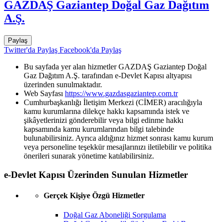
GAZDAŞ Gaziantep Doğal Gaz Dağıtım
A.Ş.
Paylaş
Twitter'da Paylaş
Facebook'da Paylaş
Bu sayfada yer alan hizmetler GAZDAŞ Gaziantep Doğal
Gaz Dağıtım A.Ş. tarafından e-Devlet Kapısı altyapısı
üzerinden sunulmaktadır.
Web Sayfası
https://www.gazdasgaziantep.com.tr
Cumhurbaşkanlığı İletişim Merkezi (CİMER) aracılığıyla
kamu kurumlarına dilekçe hakkı kapsamında istek ve
şikâyetlerinizi gönderebilir veya bilgi edinme hakkı
kapsamında kamu kurumlarından bilgi talebinde
bulunabilirsiniz. Ayrıca aldığınız hizmet sonrası kamu kurum
veya personeline teşekkür mesajlarınızı iletilebilir ve politika
önerileri sunarak yönetime katılabilirsiniz.
e-Devlet Kapısı Üzerinden Sunulan Hizmetler
Gerçek Kişiye Özgü Hizmetler
Doğal Gaz Aboneliği Sorgulama