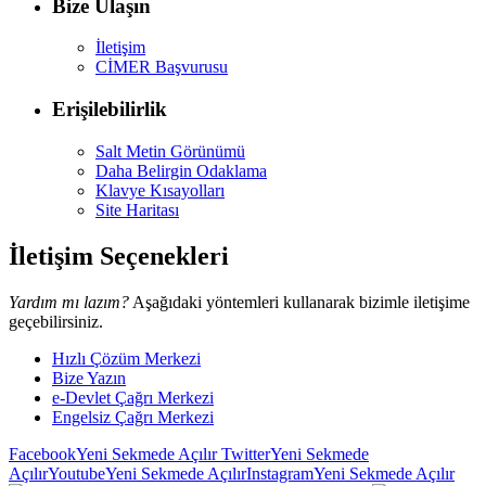
Bize Ulaşın
İletişim
CİMER Başvurusu
Erişilebilirlik
Salt Metin Görünümü
Daha Belirgin Odaklama
Klavye Kısayolları
Site Haritası
İletişim Seçenekleri
Yardım mı lazım?
Aşağıdaki yöntemleri kullanarak bizimle iletişime
geçebilirsiniz.
Hızlı Çözüm Merkezi
Bize Yazın
e-Devlet Çağrı Merkezi
Engelsiz Çağrı Merkezi
Facebook
Yeni Sekmede Açılır
Twitter
Yeni Sekmede
Açılır
Youtube
Yeni Sekmede Açılır
Instagram
Yeni Sekmede Açılır