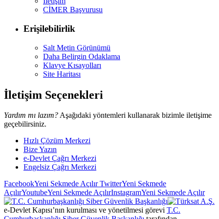
İletişim
CİMER Başvurusu
Erişilebilirlik
Salt Metin Görünümü
Daha Belirgin Odaklama
Klavye Kısayolları
Site Haritası
İletişim Seçenekleri
Yardım mı lazım?
Aşağıdaki yöntemleri kullanarak bizimle iletişime
geçebilirsiniz.
Hızlı Çözüm Merkezi
Bize Yazın
e-Devlet Çağrı Merkezi
Engelsiz Çağrı Merkezi
Facebook
Yeni Sekmede Açılır
Twitter
Yeni Sekmede
Açılır
Youtube
Yeni Sekmede Açılır
Instagram
Yeni Sekmede Açılır
e-Devlet Kapısı’nın kurulması ve yönetilmesi görevi
T.C.
Cumhurbaşkanlığı Siber Güvenlik Başkanlığı
tarafından