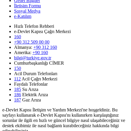
Genel Bilgiler
İletişim Formu
Sosyal Medya
e-Katılım
Hızlı Telefon Rehberi
e-Devlet Kapısı Çağrı Merkezi
160
+90 312 509 00 00
Almanya:
+90 312 160
Amerika:
+90 160
bilgi@turkiye.gov.tr
Cumhurbaşkanlığı CİMER
150
Acil Durum Telefonları
112
Acil Çağrı Merkezi
Faydalı Telefonlar
185
Su Arıza
186
Elektrik Arıza
187
Gaz Arıza
e-Devlet Kapısı İletişim ve Yardım Merkezi'ne hoşgeldiniz. Bu
sayfayı kullanarak e-Devlet Kapısı'nı kullanırken karşılaştığınız
sorunlar ile ilgili en hızlı ve güncel bilgiye nasıl ulaşabileceğiniz ve
destek ekibimiz ile nasıl bağlantı kurabileceğiniz hakkında bilgi
edinebilirsiniz.