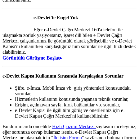
e-Devlet'te Engel Yok
Eğer e-Devlet Çağrı Merkezi 160'a telefon ile
ulaşmakta zorluk yaşıyorsanız, işaret dili bilen e-Devlet Çağrı
Merkezi çalışanlarımız ile görüntülü olarak görüşebilir ve e-Devlet
Kapısı'nı kullanırken karşılaştığınız tüm sorunlar ile ilgili hızlı destek
alabilirsiniz.
Görüntülü Görüşme Başlat▸
e-Devlet Kapısı Kullanımı Sırasında Karşılaşılan Sorunlar
Şifre, e-İmza, Mobil İmza vb. giriş yöntemleri konusundaki
sorunlar,
Hizmetlerin kullanımı konusunda yaşanan teknik sorunlar,
Erişim, açılmayan sayfa, kırık bağlantılar vb. sorunlar,
e-Devlet Kapısı ile ilgili tüm görüş ve önerileriniz için e-
Devlet Kapısı Çağrı Merkezi'ni kullanabilirsiniz.
Bu durumlarda öncelikle
Hızlı Çözüm Merkezi
sayfasını inceleyiniz,
eğer sorunuza cevap bulamaz iseniz, e-Devlet Kapısı Çağrı
Merkezi'ne ulaşmak için "
İletişim Formu
" sayfasında bulunan formu