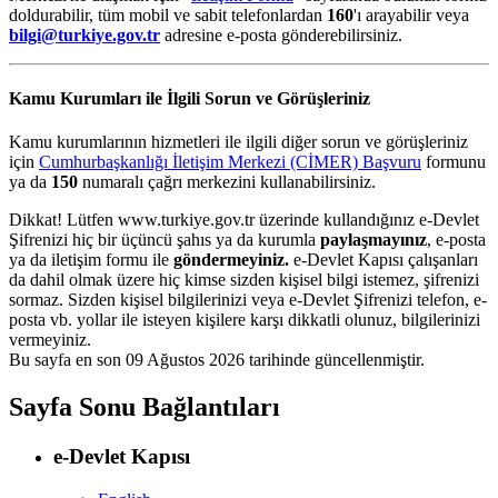
doldurabilir, tüm mobil ve sabit telefonlardan
160
'ı arayabilir veya
bilgi@turkiye.gov.tr
adresine e-posta gönderebilirsiniz.
Kamu Kurumları ile İlgili Sorun ve Görüşleriniz
Kamu kurumlarının hizmetleri ile ilgili diğer sorun ve görüşleriniz
için
Cumhurbaşkanlığı İletişim Merkezi (CİMER) Başvuru
formunu
ya da
150
numaralı çağrı merkezini kullanabilirsiniz.
Dikkat! Lütfen www.turkiye.gov.tr üzerinde kullandığınız e-Devlet
Şifrenizi hiç bir üçüncü şahıs ya da kurumla
paylaşmayınız
, e-posta
ya da iletişim formu ile
göndermeyiniz.
e-Devlet Kapısı çalışanları
da dahil olmak üzere hiç kimse sizden kişisel bilgi istemez, şifrenizi
sormaz. Sizden kişisel bilgilerinizi veya e-Devlet Şifrenizi telefon, e-
posta vb. yollar ile isteyen kişilere karşı dikkatli olunuz, bilgilerinizi
vermeyiniz.
Bu sayfa en son
09 Ağustos 2026
tarihinde güncellenmiştir.
Sayfa Sonu Bağlantıları
e-Devlet Kapısı