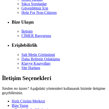
Sıkça Sorulanlar
Güvenliğiniz İçin
Help For Non-Citizens
Bize Ulaşın
İletişim
CİMER Başvurusu
Erişilebilirlik
Salt Metin Görünümü
Daha Belirgin Odaklama
Klavye Kısayolları
Site Haritası
İletişim Seçenekleri
Yardım mı lazım?
Aşağıdaki yöntemleri kullanarak bizimle iletişime
geçebilirsiniz.
Hızlı Çözüm Merkezi
Bize Yazın