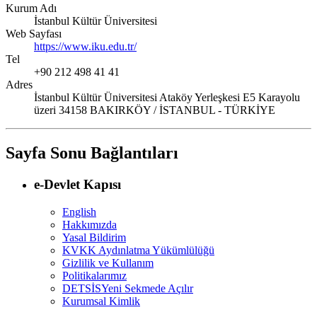
Kurum Adı
İstanbul Kültür Üniversitesi
Web Sayfası
https://www.iku.edu.tr/
Tel
+90 212 498 41 41
Adres
İstanbul Kültür Üniversitesi Ataköy Yerleşkesi E5 Karayolu
üzeri 34158 BAKIRKÖY / İSTANBUL - TÜRKİYE
Sayfa Sonu Bağlantıları
e-Devlet Kapısı
English
Hakkımızda
Yasal Bildirim
KVKK Aydınlatma Yükümlülüğü
Gizlilik ve Kullanım
Politikalarımız
DETSİS
Yeni Sekmede Açılır
Kurumsal Kimlik