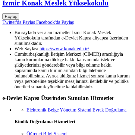
İzmir Konak Meslek Yüksekokulu
Paylaş
Twitter'da Paylaş
Facebook'da Paylaş
Bu sayfada yer alan hizmetler İzmir Konak Meslek
Yüksekokulu tarafından e-Devlet Kapısı altyapısı üzerinden
sunulmaktadır.
Web Sayfası
https://www.konak.edu.tr/
Cumhurbaşkanlığı İletişim Merkezi (CİMER) aracılığıyla
kamu kurumlarına dilekçe hakkı kapsamında istek ve
şikâyetlerinizi gönderebilir veya bilgi edinme hakkı
kapsamında kamu kurumlarından bilgi talebinde
bulunabilirsiniz. Ayrıca aldığınız hizmet sonrası kamu kurum
veya personeline teşekkür mesajlarınızı iletilebilir ve politika
önerileri sunarak yönetime katılabilirsiniz.
e-Devlet Kapısı Üzerinden Sunulan Hizmetler
Elektronik Belge Yönetim Sistemi Evrak Doğrulama
Kimlik Doğrulama Hizmetleri
Öğrenci Bilgi Sistemi