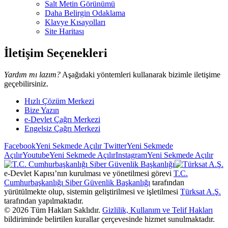
Salt Metin Görünümü
Daha Belirgin Odaklama
Klavye Kısayolları
Site Haritası
İletişim Seçenekleri
Yardım mı lazım?
Aşağıdaki yöntemleri kullanarak bizimle iletişime
geçebilirsiniz.
Hızlı Çözüm Merkezi
Bize Yazın
e-Devlet Çağrı Merkezi
Engelsiz Çağrı Merkezi
Facebook
Yeni Sekmede Açılır
Twitter
Yeni Sekmede
Açılır
Youtube
Yeni Sekmede Açılır
Instagram
Yeni Sekmede Açılır
e-Devlet Kapısı’nın kurulması ve yönetilmesi görevi
T.C.
Cumhurbaşkanlığı Siber Güvenlik Başkanlığı
tarafından
yürütülmekte olup, sistemin geliştirilmesi ve işletilmesi
Türksat A.Ş.
tarafından yapılmaktadır.
©
2026
Tüm Hakları Saklıdır.
Gizlilik, Kullanım ve Telif Hakları
bildiriminde belirtilen kurallar çerçevesinde hizmet sunulmaktadır.