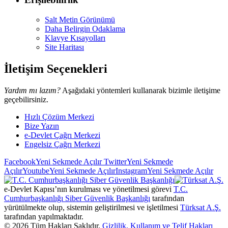
Salt Metin Görünümü
Daha Belirgin Odaklama
Klavye Kısayolları
Site Haritası
İletişim Seçenekleri
Yardım mı lazım?
Aşağıdaki yöntemleri kullanarak bizimle iletişime
geçebilirsiniz.
Hızlı Çözüm Merkezi
Bize Yazın
e-Devlet Çağrı Merkezi
Engelsiz Çağrı Merkezi
Facebook
Yeni Sekmede Açılır
Twitter
Yeni Sekmede
Açılır
Youtube
Yeni Sekmede Açılır
Instagram
Yeni Sekmede Açılır
e-Devlet Kapısı’nın kurulması ve yönetilmesi görevi
T.C.
Cumhurbaşkanlığı Siber Güvenlik Başkanlığı
tarafından
yürütülmekte olup, sistemin geliştirilmesi ve işletilmesi
Türksat A.Ş.
tarafından yapılmaktadır.
©
2026
Tüm Hakları Saklıdır.
Gizlilik, Kullanım ve Telif Hakları