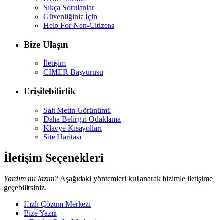
Sıkça Sorulanlar
Güvenliğiniz İçin
Help For Non-Citizens
Bize Ulaşın
İletişim
CİMER Başvurusu
Erişilebilirlik
Salt Metin Görünümü
Daha Belirgin Odaklama
Klavye Kısayolları
Site Haritası
İletişim Seçenekleri
Yardım mı lazım?
Aşağıdaki yöntemleri kullanarak bizimle iletişime
geçebilirsiniz.
Hızlı Çözüm Merkezi
Bize Yazın