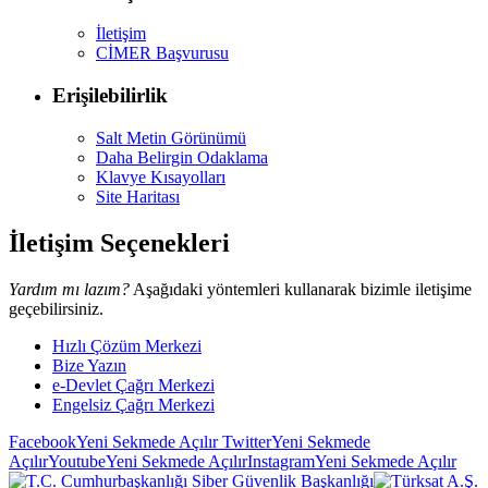
İletişim
CİMER Başvurusu
Erişilebilirlik
Salt Metin Görünümü
Daha Belirgin Odaklama
Klavye Kısayolları
Site Haritası
İletişim Seçenekleri
Yardım mı lazım?
Aşağıdaki yöntemleri kullanarak bizimle iletişime
geçebilirsiniz.
Hızlı Çözüm Merkezi
Bize Yazın
e-Devlet Çağrı Merkezi
Engelsiz Çağrı Merkezi
Facebook
Yeni Sekmede Açılır
Twitter
Yeni Sekmede
Açılır
Youtube
Yeni Sekmede Açılır
Instagram
Yeni Sekmede Açılır