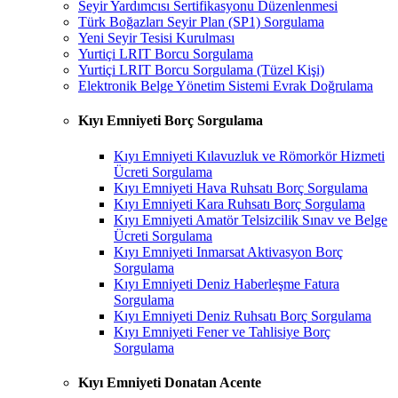
Seyir Yardımcısı Sertifikasyonu Düzenlenmesi
Türk Boğazları Seyir Plan (SP1) Sorgulama
Yeni Seyir Tesisi Kurulması
Yurtiçi LRIT Borcu Sorgulama
Yurtiçi LRIT Borcu Sorgulama (Tüzel Kişi)
Elektronik Belge Yönetim Sistemi Evrak Doğrulama
Kıyı Emniyeti Borç Sorgulama
Kıyı Emniyeti Kılavuzluk ve Römorkör Hizmeti
Ücreti Sorgulama
Kıyı Emniyeti Hava Ruhsatı Borç Sorgulama
Kıyı Emniyeti Kara Ruhsatı Borç Sorgulama
Kıyı Emniyeti Amatör Telsizcilik Sınav ve Belge
Ücreti Sorgulama
Kıyı Emniyeti Inmarsat Aktivasyon Borç
Sorgulama
Kıyı Emniyeti Deniz Haberleşme Fatura
Sorgulama
Kıyı Emniyeti Deniz Ruhsatı Borç Sorgulama
Kıyı Emniyeti Fener ve Tahlisiye Borç
Sorgulama
Kıyı Emniyeti Donatan Acente