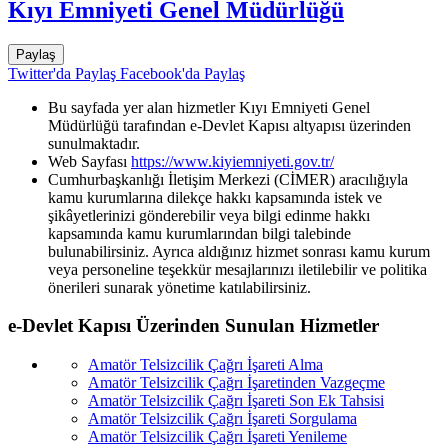
Kıyı Emniyeti Genel Müdürlüğü
Paylaş
Twitter'da Paylaş
Facebook'da Paylaş
Bu sayfada yer alan hizmetler Kıyı Emniyeti Genel
Müdürlüğü tarafından e-Devlet Kapısı altyapısı üzerinden
sunulmaktadır.
Web Sayfası
https://www.kiyiemniyeti.gov.tr/
Cumhurbaşkanlığı İletişim Merkezi (CİMER) aracılığıyla
kamu kurumlarına dilekçe hakkı kapsamında istek ve
şikâyetlerinizi gönderebilir veya bilgi edinme hakkı
kapsamında kamu kurumlarından bilgi talebinde
bulunabilirsiniz. Ayrıca aldığınız hizmet sonrası kamu kurum
veya personeline teşekkür mesajlarınızı iletilebilir ve politika
önerileri sunarak yönetime katılabilirsiniz.
e-Devlet Kapısı Üzerinden Sunulan Hizmetler
Amatör Telsizcilik Çağrı İşareti Alma
Amatör Telsizcilik Çağrı İşaretinden Vazgeçme
Amatör Telsizcilik Çağrı İşareti Son Ek Tahsisi
Amatör Telsizcilik Çağrı İşareti Sorgulama
Amatör Telsizcilik Çağrı İşareti Yenileme