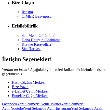
Bize Ulaşın
İletişim
CİMER Başvurusu
Erişilebilirlik
Salt Metin Görünümü
Daha Belirgin Odaklama
Klavye Kısayolları
Site Haritası
İletişim Seçenekleri
Yardım mı lazım?
Aşağıdaki yöntemleri kullanarak bizimle iletişime
geçebilirsiniz.
Hızlı Çözüm Merkezi
Bize Yazın
e-Devlet Çağrı Merkezi
Engelsiz Çağrı Merkezi
Facebook
Yeni Sekmede Açılır
Twitter
Yeni Sekmede
Açılır
Youtube
Yeni Sekmede Açılır
Instagram
Yeni Sekmede Açılır