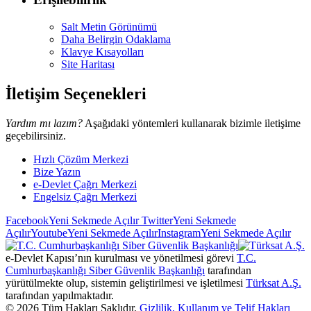
Salt Metin Görünümü
Daha Belirgin Odaklama
Klavye Kısayolları
Site Haritası
İletişim Seçenekleri
Yardım mı lazım?
Aşağıdaki yöntemleri kullanarak bizimle iletişime
geçebilirsiniz.
Hızlı Çözüm Merkezi
Bize Yazın
e-Devlet Çağrı Merkezi
Engelsiz Çağrı Merkezi
Facebook
Yeni Sekmede Açılır
Twitter
Yeni Sekmede
Açılır
Youtube
Yeni Sekmede Açılır
Instagram
Yeni Sekmede Açılır
e-Devlet Kapısı’nın kurulması ve yönetilmesi görevi
T.C.
Cumhurbaşkanlığı Siber Güvenlik Başkanlığı
tarafından
yürütülmekte olup, sistemin geliştirilmesi ve işletilmesi
Türksat A.Ş.
tarafından yapılmaktadır.
©
2026
Tüm Hakları Saklıdır.
Gizlilik, Kullanım ve Telif Hakları