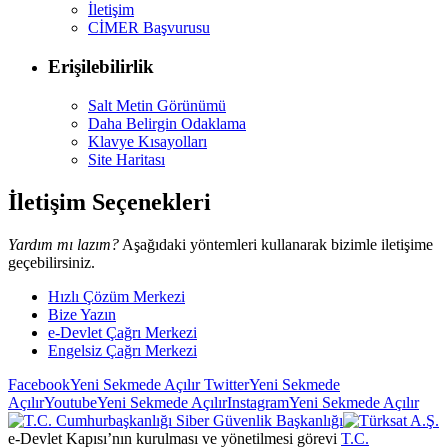
İletişim
CİMER Başvurusu
Erişilebilirlik
Salt Metin Görünümü
Daha Belirgin Odaklama
Klavye Kısayolları
Site Haritası
İletişim Seçenekleri
Yardım mı lazım?
Aşağıdaki yöntemleri kullanarak bizimle iletişime
geçebilirsiniz.
Hızlı Çözüm Merkezi
Bize Yazın
e-Devlet Çağrı Merkezi
Engelsiz Çağrı Merkezi
Facebook
Yeni Sekmede Açılır
Twitter
Yeni Sekmede
Açılır
Youtube
Yeni Sekmede Açılır
Instagram
Yeni Sekmede Açılır
e-Devlet Kapısı’nın kurulması ve yönetilmesi görevi
T.C.