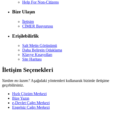
Help For Non-Citizens
Bize Ulaşın
İletişim
CİMER Başvurusu
Erişilebilirlik
Salt Metin Görünümü
Daha Belirgin Odaklama
Klavye Kısayolları
Site Haritası
İletişim Seçenekleri
Yardım mı lazım?
Aşağıdaki yöntemleri kullanarak bizimle iletişime
geçebilirsiniz.
Hızlı Çözüm Merkezi
Bize Yazın
e-Devlet Çağrı Merkezi
Engelsiz Çağrı Merkezi