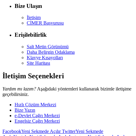
Bize Ulaşın
İletişim
CİMER Başvurusu
Erişilebilirlik
Salt Metin Görünümü
Daha Belirgin Odaklama
Klavye Kısayolları
Site Haritası
İletişim Seçenekleri
Yardım mı lazım?
Aşağıdaki yöntemleri kullanarak bizimle iletişime
geçebilirsiniz.
Hızlı Çözüm Merkezi
Bize Yazın
e-Devlet Çağrı Merkezi
Engelsiz Çağrı Merkezi
Facebook
Yeni Sekmede Açılır
Twitter
Yeni Sekmede