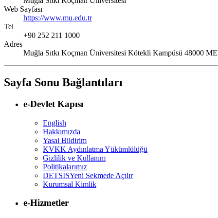
Muğla Sıtkı Koçman Üniversitesi
Web Sayfası
https://www.mu.edu.tr
Tel
+90 252 211 1000
Adres
Muğla Sıtkı Koçman Üniversitesi Kötekli Kampüsü 4800
Sayfa Sonu Bağlantıları
e-Devlet Kapısı
English
Hakkımızda
Yasal Bildirim
KVKK Aydınlatma Yükümlülüğü
Gizlilik ve Kullanım
Politikalarımız
DETSİS
Yeni Sekmede Açılır
Kurumsal Kimlik
e-Hizmetler