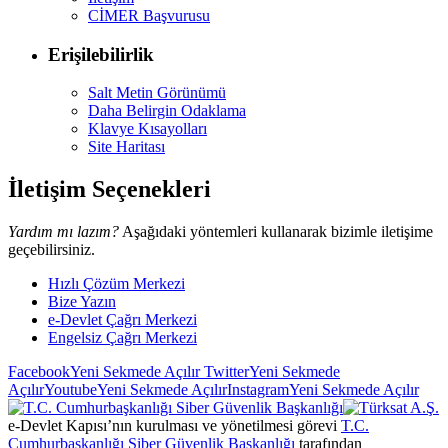
CİMER Başvurusu
Erişilebilirlik
Salt Metin Görünümü
Daha Belirgin Odaklama
Klavye Kısayolları
Site Haritası
İletişim Seçenekleri
Yardım mı lazım?
Aşağıdaki yöntemleri kullanarak bizimle iletişime
geçebilirsiniz.
Hızlı Çözüm Merkezi
Bize Yazın
e-Devlet Çağrı Merkezi
Engelsiz Çağrı Merkezi
Facebook
Yeni Sekmede Açılır
Twitter
Yeni Sekmede
Açılır
Youtube
Yeni Sekmede Açılır
Instagram
Yeni Sekmede Açılır
e-Devlet Kapısı’nın kurulması ve yönetilmesi görevi
T.C.
Cumhurbaşkanlığı Siber Güvenlik Başkanlığı
tarafından