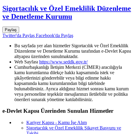
Sigortacılık ve Özel Emeklilik Düzenleme
ve Denetleme Kurumu
Paylaş
Twitter'da Paylaş
Facebook'da Paylaş
Bu sayfada yer alan hizmetler Sigortacılık ve Özel Emeklilik
Düzenleme ve Denetleme Kurumu tarafından e-Devlet Kapısı
altyapısı üzerinden sunulmaktadır.
Web Sayfası
https://www.seddk.gov.tr/
Cumhurbaşkanlığı İletişim Merkezi (CİMER) aracılığıyla
kamu kurumlarına dilekçe hakkı kapsamında istek ve
şikâyetlerinizi gönderebilir veya bilgi edinme hakkı
kapsamında kamu kurumlarından bilgi talebinde
bulunabilirsiniz. Ayrıca aldığınız hizmet sonrası kamu kurum
veya personeline teşekkür mesajlarınızı iletilebilir ve politika
önerileri sunarak yönetime katılabilirsiniz.
e-Devlet Kapısı Üzerinden Sunulan Hizmetler
Kariyer Kapısı - Kamu İşe Alım
Sigortacılık ve Özel Emeklilik Şikayet Başvuru ve
Takibi