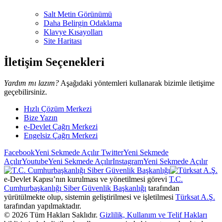
Salt Metin Görünümü
Daha Belirgin Odaklama
Klavye Kısayolları
Site Haritası
İletişim Seçenekleri
Yardım mı lazım?
Aşağıdaki yöntemleri kullanarak bizimle iletişime
geçebilirsiniz.
Hızlı Çözüm Merkezi
Bize Yazın
e-Devlet Çağrı Merkezi
Engelsiz Çağrı Merkezi
Facebook
Yeni Sekmede Açılır
Twitter
Yeni Sekmede
Açılır
Youtube
Yeni Sekmede Açılır
Instagram
Yeni Sekmede Açılır
e-Devlet Kapısı’nın kurulması ve yönetilmesi görevi
T.C.
Cumhurbaşkanlığı Siber Güvenlik Başkanlığı
tarafından
yürütülmekte olup, sistemin geliştirilmesi ve işletilmesi
Türksat A.Ş.
tarafından yapılmaktadır.
©
2026
Tüm Hakları Saklıdır.
Gizlilik, Kullanım ve Telif Hakları