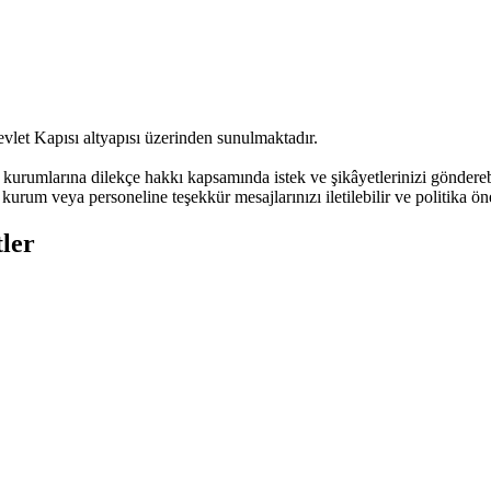
evlet Kapısı altyapısı üzerinden sunulmaktadır.
urumlarına dilekçe hakkı kapsamında istek ve şikâyetlerinizi göndere
kurum veya personeline teşekkür mesajlarınızı iletilebilir ve politika öne
ler