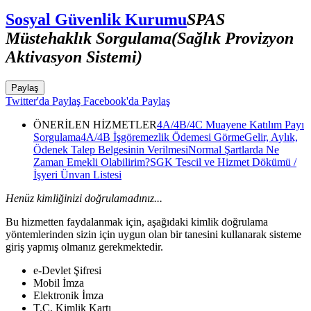
Sosyal Güvenlik Kurumu
SPAS
Müstehaklık Sorgulama(Sağlık Provizyon
Aktivasyon Sistemi)
Paylaş
Twitter'da Paylaş
Facebook'da Paylaş
ÖNERİLEN HİZMETLER
4A/4B/4C Muayene Katılım Payı
Sorgulama
4A/4B İşgöremezlik Ödemesi Görme
Gelir, Aylık,
Ödenek Talep Belgesinin Verilmesi
Normal Şartlarda Ne
Zaman Emekli Olabilirim?
SGK Tescil ve Hizmet Dökümü /
İşyeri Ünvan Listesi
Henüz kimliğinizi doğrulamadınız...
Bu hizmetten faydalanmak için, aşağıdaki kimlik doğrulama
yöntemlerinden sizin için uygun olan bir tanesini kullanarak sisteme
giriş yapmış olmanız gerekmektedir.
e-Devlet Şifresi
Mobil İmza
Elektronik İmza
T.C. Kimlik Kartı