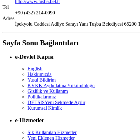
http://www.tusba.bel.tr
Tel
+90 (432) 214-0090
Adres
İpekyolu Caddesi Adliye Sarayı Yanı Tuşba Belediyesi 6
Sayfa Sonu Bağlantıları
e-Devlet Kapısı
English
Hakkımızda
Yasal Bildirim
KVKK Aydınlatma Yükümlülüğü
Gizlilik ve Kullanım
Politikalarımız
DETSİS
Yeni Sekmede Açılır
Kurumsal Kimlik
e-Hizmetler
Sık Kullanılan Hizmetler
Yeni Eklenen Hizmetler