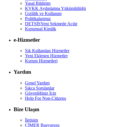
Yasal Bildirim
KVKK Aydınlatma Yükümlülüğü
Gizlilik ve Kullanım
Politikalarımız
DETSİS
Yeni Sekmede Açılır
Kurumsal Kimlik
e-Hizmetler
Sık Kullanılan Hizmetler
Yeni Eklenen Hizmetler
Kurum Hizmetleri
Yardım
Genel Yardım
Sıkça Sorulanlar
Güvenliğiniz İçin
Help For Non-Citizens
Bize Ulaşın
İletişim
CİMER Başvurusu