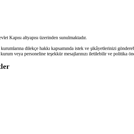
vlet Kapısı altyapısı üzerinden sunulmaktadır.
urumlarına dilekçe hakkı kapsamında istek ve şikâyetlerinizi göndere
kurum veya personeline teşekkür mesajlarınızı iletilebilir ve politika öne
ler