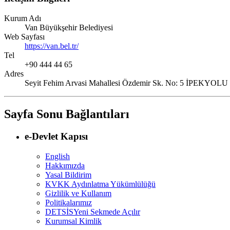
Kurum Adı
Van Büyükşehir Belediyesi
Web Sayfası
https://van.bel.tr/
Tel
+90 444 44 65
Adres
Seyit Fehim Arvasi Mahallesi Özdemir Sk. No: 5 İPEKY
Sayfa Sonu Bağlantıları
e-Devlet Kapısı
English
Hakkımızda
Yasal Bildirim
KVKK Aydınlatma Yükümlülüğü
Gizlilik ve Kullanım
Politikalarımız
DETSİS
Yeni Sekmede Açılır
Kurumsal Kimlik