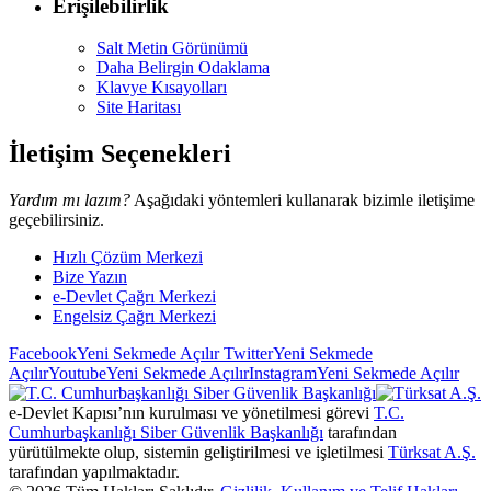
Erişilebilirlik
Salt Metin Görünümü
Daha Belirgin Odaklama
Klavye Kısayolları
Site Haritası
İletişim Seçenekleri
Yardım mı lazım?
Aşağıdaki yöntemleri kullanarak bizimle iletişime
geçebilirsiniz.
Hızlı Çözüm Merkezi
Bize Yazın
e-Devlet Çağrı Merkezi
Engelsiz Çağrı Merkezi
Facebook
Yeni Sekmede Açılır
Twitter
Yeni Sekmede
Açılır
Youtube
Yeni Sekmede Açılır
Instagram
Yeni Sekmede Açılır
e-Devlet Kapısı’nın kurulması ve yönetilmesi görevi
T.C.
Cumhurbaşkanlığı Siber Güvenlik Başkanlığı
tarafından
yürütülmekte olup, sistemin geliştirilmesi ve işletilmesi
Türksat A.Ş.
tarafından yapılmaktadır.