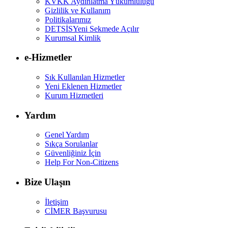
KVKK Aydınlatma Yükümlülüğü
Gizlilik ve Kullanım
Politikalarımız
DETSİS
Yeni Sekmede Açılır
Kurumsal Kimlik
e-Hizmetler
Sık Kullanılan Hizmetler
Yeni Eklenen Hizmetler
Kurum Hizmetleri
Yardım
Genel Yardım
Sıkça Sorulanlar
Güvenliğiniz İçin
Help For Non-Citizens
Bize Ulaşın
İletişim
CİMER Başvurusu