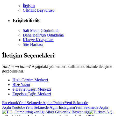
İletişim
CİMER Başvurusu
Erişilebilirlik
Salt Metin Görünümü
Daha Belirgin Odaklama
Klavye Kısayolları
Site Haritası
İletişim Seçenekleri
Yardım mı lazım?
Aşağıdaki yöntemleri kullanarak bizimle iletişime
geçebilirsiniz.
Hızlı Çözüm Merkezi
Bize Yazın
e-Devlet Çağrı Merkezi
Engelsiz Çağrı Merkezi
Facebook
Yeni Sekmede Açılır
Twitter
Yeni Sekmede
Açılır
Youtube
Yeni Sekmede Açılır
Instagram
Yeni Sekmede Açılır