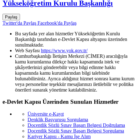
Yükseköğretim Kurulu Başkanlığı
Paylaş
Twitter'da Paylaş
Facebook'da Paylaş
Bu sayfada yer alan hizmetler Yükseköğretim Kurulu
Başkanlığı tarafından e-Devlet Kapısı altyapısı üzerinden
sunulmaktadır.
Web Sayfası
https://www.yok.gov.tr/
Cumhurbaşkanlığı İletişim Merkezi (CİMER) aracılığıyla
kamu kurumlarına dilekçe hakkı kapsamında istek ve
şikâyetlerinizi gönderebilir veya bilgi edinme hakkı
kapsamında kamu kurumlarından bilgi talebinde
bulunabilirsiniz. Ayrıca aldığınız hizmet sonrası kamu kurum
veya personeline teşekkür mesajlarınızı iletilebilir ve politika
önerileri sunarak yönetime katılabilirsiniz.
e-Devlet Kapısı Üzerinden Sunulan Hizmetler
Üniversite e-Kayıt
Denklik Başvurusu Sorgulama
Doçentlik Sözlü Sınav Başarı Belgesi Doğrulama
Doçentlik Sözlü Sınav Başarı Belgesi Sorgulama
Kariyer Kapısı - Kamu İşe Alım