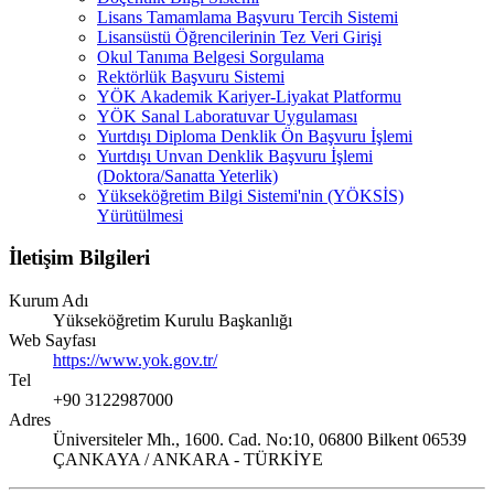
Lisans Tamamlama Başvuru Tercih Sistemi
Lisansüstü Öğrencilerinin Tez Veri Girişi
Okul Tanıma Belgesi Sorgulama
Rektörlük Başvuru Sistemi
YÖK Akademik Kariyer-Liyakat Platformu
YÖK Sanal Laboratuvar Uygulaması
Yurtdışı Diploma Denklik Ön Başvuru İşlemi
Yurtdışı Unvan Denklik Başvuru İşlemi
(Doktora/Sanatta Yeterlik)
Yükseköğretim Bilgi Sistemi'nin (YÖKSİS)
Yürütülmesi
İletişim Bilgileri
Kurum Adı
Yükseköğretim Kurulu Başkanlığı
Web Sayfası
https://www.yok.gov.tr/
Tel
+90 3122987000
Adres
Üniversiteler Mh., 1600. Cad. No:10, 06800 Bilkent 06539
ÇANKAYA / ANKARA - TÜRKİYE